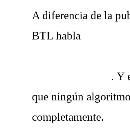
A diferencia de la pu
BTL habla
directam
específica, en un con
momento exacto
. Y 
que ningún algoritm
completamente.