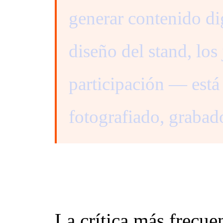
generar contenido di
diseño del stand, los
participación — está
fotografiado, grabad
Cómo medir el 
La crítica más frecue