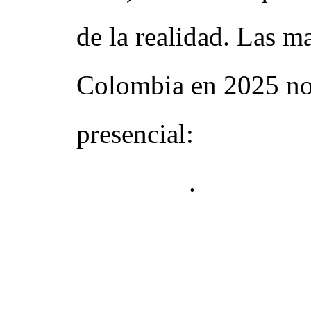
de la realidad. Las m
Colombia en 2025 no e
presencial:
usan amb
integrado
.
¿Qué es el BTL 
importando?