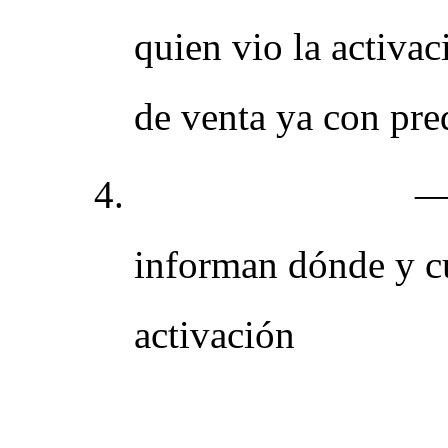
quien vio la activac
de venta ya con pre
El ciclo se repite
— 
informan dónde y c
activación
Tipos de BTL 