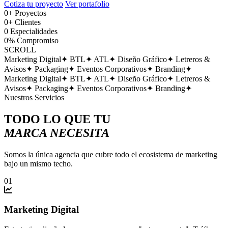
Cotiza tu proyecto
Ver portafolio
0
+
Proyectos
0
+
Clientes
0
Especialidades
0
%
Compromiso
SCROLL
Marketing Digital
✦
BTL
✦
ATL
✦
Diseño Gráfico
✦
Letreros &
Avisos
✦
Packaging
✦
Eventos Corporativos
✦
Branding
✦
Marketing Digital
✦
BTL
✦
ATL
✦
Diseño Gráfico
✦
Letreros &
Avisos
✦
Packaging
✦
Eventos Corporativos
✦
Branding
✦
Nuestros Servicios
TODO LO QUE TU
MARCA NECESITA
Somos la única agencia que cubre todo el ecosistema de marketing
bajo un mismo techo.
01
Marketing Digital