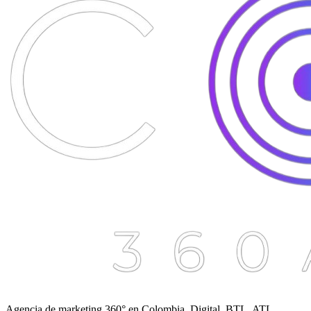
Agencia de marketing 360° en Colombia. Digital, BTL, ATL,